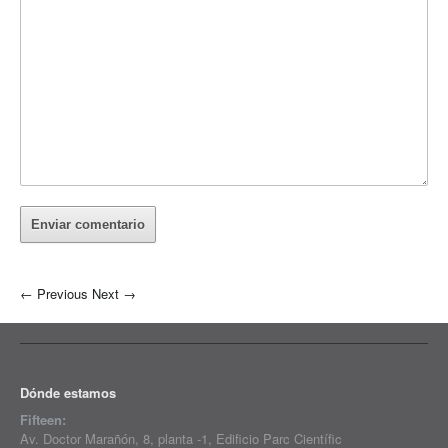
←
Previous
Next
→
Dónde estamos
Fifteen:
Av. Doctor Marañón, 8, planta -1, Edificio Parc Científic