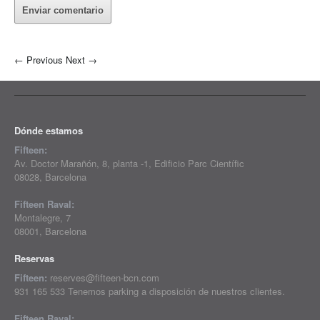
←
Previous
Next
→
Dónde estamos
Fifteen:
Av. Doctor Marañón, 8, planta -1, Edificio Parc Científic
08028, Barcelona
Fifteen Raval:
Montalegre, 7
08001, Barcelona
Reservas
Fifteen:
reserves@fifteen-bcn.com
931 165 533 Tenemos parking a disposición de nuestros clientes.
Fifteen Raval: