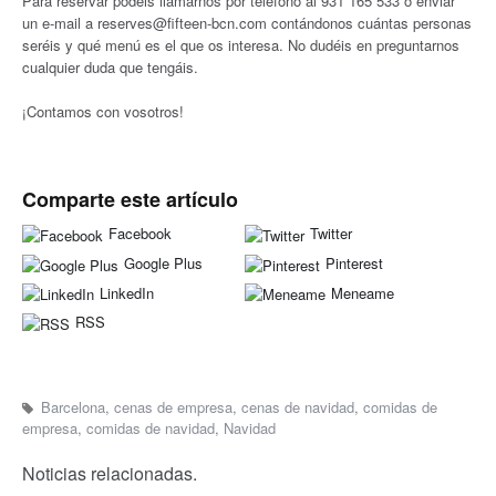
Para reservar podéis llamarnos por teléfono al 931 165 533 o enviar
un e-mail a reserves@fifteen-bcn.com contándonos cuántas personas
seréis y qué menú es el que os interesa. No dudéis en preguntarnos
cualquier duda que tengáis.
¡Contamos con vosotros!
Comparte este artículo
Facebook
Twitter
Google Plus
Pinterest
LinkedIn
Meneame
RSS
Barcelona
,
cenas de empresa
,
cenas de navidad
,
comidas de
empresa
,
comidas de navidad
,
Navidad
Noticias relacionadas.