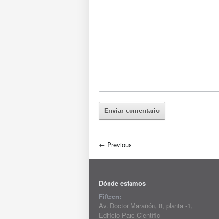
←
Previous
Dónde estamos
Fifteen:
Av. Doctor Marañón, 8, planta -1,
Edificio Parc Científic