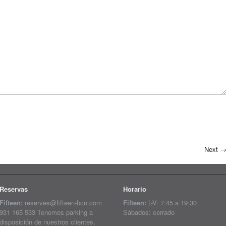
Next
Reservas
Horario
Fifteen:
reserves@fifteen-bcn.com
Fifteen:
L-V: 7:45 a 19:30
931 165 533 Tenemos parking a
Sábados: cerrado
disposición de nuestros clientes.