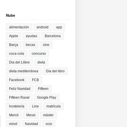
Nube
alimentación
android
app
Apple
ayudas
Barcelona
Barça
becas
cine
coca-cola
concurso
Dia del Llibre
dieta
dieta mediterránea
Día del libro
Facebook
FCB
Feliz Navidad
Fifteen
Fifteen Raval
Google Play
hostelería
Line
matrícula
Mercè
Messi
máster
móvil
Navidad
ocio