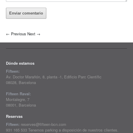
←
Previous
Next
→
Dónde estamos
Fifteen:
Av. Doctor Marañón, 8, planta -1, Edificio Parc Científic
08028, Barcelona
Fifteen Raval:
Montalegre, 7
08001, Barcelona
Reservas
Fifteen:
reserves@fifteen-bcn.com
931 165 533 Tenemos parking a disposición de nuestros clientes.