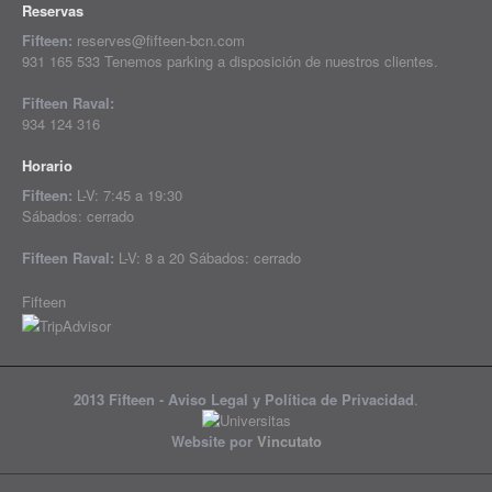
Reservas
Fifteen:
reserves@fifteen-bcn.com
931 165 533 Tenemos parking a disposición de nuestros clientes.
Fifteen Raval:
934 124 316
Horario
Fifteen:
L-V: 7:45 a 19:30
Sábados: cerrado
Fifteen Raval:
L-V: 8 a 20 Sábados: cerrado
Fifteen
2013 Fifteen -
Aviso Legal y Política de Privacidad
.
Website por
Vincutato