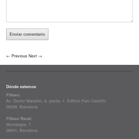
←
Previous
Next
→
Dónde estamos
Fifteen:
Av. Doctor Marañón, 8, planta -1, Edificio Parc Científic
08028, Barcelona
Fifteen Raval:
Montalegre, 7
08001, Barcelona