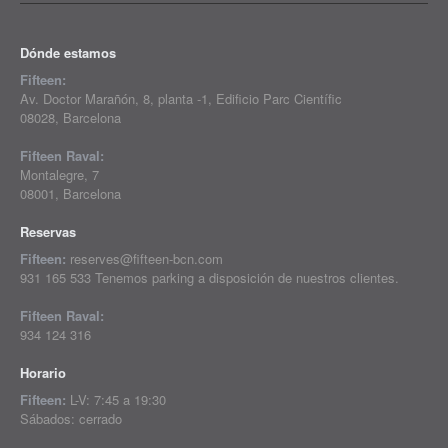
Dónde estamos
Fifteen:
Av. Doctor Marañón, 8, planta -1, Edificio Parc Científic
08028, Barcelona
Fifteen Raval:
Montalegre, 7
08001, Barcelona
Reservas
Fifteen:
reserves@fifteen-bcn.com
931 165 533 Tenemos parking a disposición de nuestros clientes.
Fifteen Raval:
934 124 316
Horario
Fifteen:
L-V: 7:45 a 19:30
Sábados: cerrado