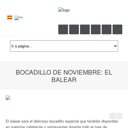
BOCADILLO DE NOVIEMBRE: EL
BALEAR
←
Prev
Ne
El balear será el delicioso bocadillo especial que tendréis disponible
en nuestras cafeterías y restaurantes durante todo el mes de