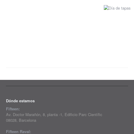
Dónde estamos
Fifteen:
Av. Doctor Marañón, 8, planta -1, Edificio Parc Científic
08028, Barcelona
Fifteen Raval: