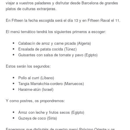
viajar a vuestros paladares y disfrutar desde Barcelona de grandes
platos de culturas extranjeras.
En Fifteen la fecha escogida será el día 13 y en Fifteen Raval el 11.
El menú temático tendrá los siguientes primeros a escoger:
Calabacín de arroz y carne picada (Algeria)
Ensalada de patata cocida (Túnez)
Guisantes con salsa de tomate y pavo (Egipto)
Estos serán los segundos:
Pollo al curri (Líbano)
Tangia Marrakchia-cordero (Marruecos)
Haraime-atún (Israel)
Y como postres, os propondremos:
Arroz con leche y frutos secos (Egipto)
Guzeya de coco (Siria)
Esperamos que disfrutéis de nuestro menú Próximo Oriente y os