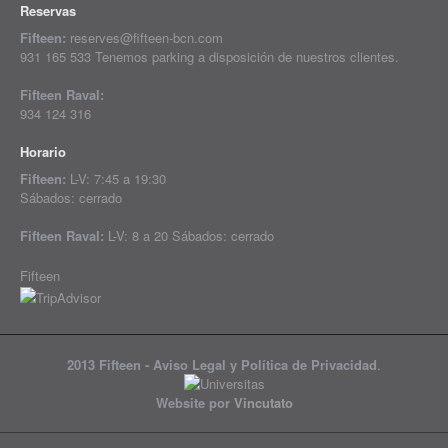
Reservas
Fifteen:
reserves@fifteen-bcn.com
931 165 533 Tenemos parking a disposición de nuestros clientes.
Fifteen Raval:
934 124 316
Horario
Fifteen:
L-V: 7:45 a 19:30
Sábados: cerrado
Fifteen Raval:
L-V: 8 a 20 Sábados: cerrado
Fifteen
2013 Fifteen -
Aviso Legal y Política de Privacidad
.
Website por
Vincutato